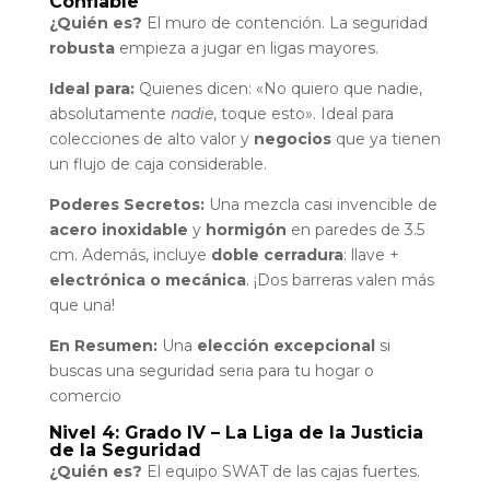
Confiable
¿Quién es?
El muro de contención. La seguridad
robusta
empieza a jugar en ligas mayores.
Ideal para:
Quienes dicen: «No quiero que nadie,
absolutamente
nadie
, toque esto». Ideal para
colecciones de alto valor y
negocios
que ya tienen
un flujo de caja considerable.
Poderes Secretos:
Una mezcla casi invencible de
acero inoxidable
y
hormigón
en paredes de 3.5
cm. Además, incluye
doble cerradura
: llave +
electrónica o mecánica
. ¡Dos barreras valen más
que una!
En Resumen:
Una
elección excepcional
si
buscas una seguridad seria para tu hogar o
comercio
Nivel 4: Grado IV – La Liga de la Justicia
de la Seguridad
¿Quién es?
El equipo SWAT de las cajas fuertes.