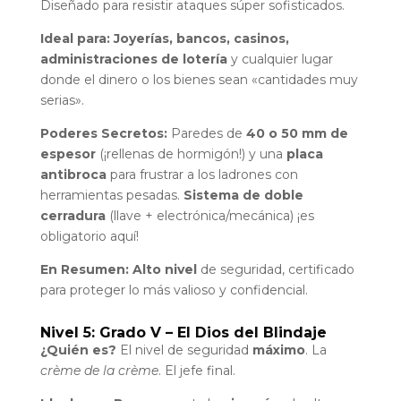
Diseñado para resistir ataques súper sofisticados.
Ideal para:
Joyerías, bancos, casinos,
administraciones de lotería
y cualquier lugar
donde el dinero o los bienes sean «cantidades muy
serias».
Poderes Secretos:
Paredes de
40 o 50 mm de
espesor
(¡rellenas de hormigón!) y una
placa
antibroca
para frustrar a los ladrones con
herramientas pesadas.
Sistema de doble
cerradura
(llave + electrónica/mecánica) ¡es
obligatorio aquí!
En Resumen:
Alto nivel
de seguridad, certificado
para proteger lo más valioso y confidencial.
Nivel 5: Grado V – El Dios del Blindaje
¿Quién es?
El nivel de seguridad
máximo
. La
crème de la crème
. El jefe final.