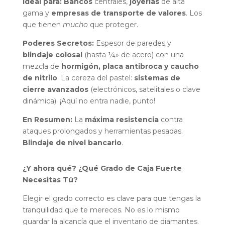
Ideal para:
Bancos
centrales,
joyerías
de alta
gama y
empresas de transporte de valores
. Los
que tienen
mucho
que proteger.
Poderes Secretos:
Espesor de paredes y
blindaje colosal
(hasta ¼» de acero) con una
mezcla de
hormigón, placa antibroca y caucho
de nitrilo
. La cereza del pastel:
sistemas de
cierre avanzados
(electrónicos, satelitales o clave
dinámica). ¡Aquí no entra nadie, punto!
En Resumen:
La
máxima resistencia
contra
ataques prolongados y herramientas pesadas.
Blindaje de nivel bancario
.
¿Y ahora qué? ¿Qué Grado de Caja Fuerte
Necesitas Tú?
Elegir el grado correcto es clave para que tengas la
tranquilidad que te mereces. No es lo mismo
guardar la alcancía que el inventario de diamantes.